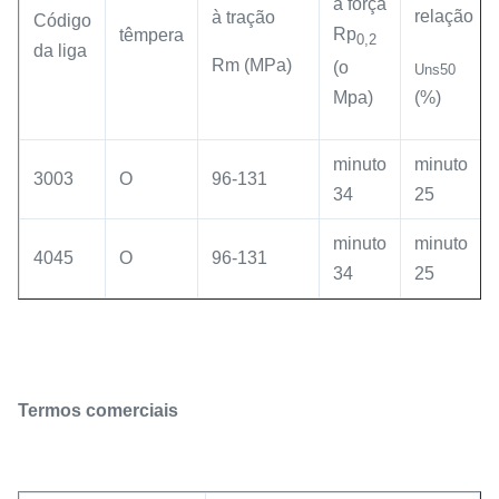
a força
relação
à tração
Código
Rp
têmpera
0,2
da liga
Rm (MPa)
(o
Uns50
Mpa)
(%)
minuto
minuto
3003
O
96-131
34
25
minuto
minuto
4045
O
96-131
34
25
Termos comerciais