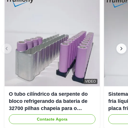
VIDEO
O tubo cilíndrico da serpente do
Sistema
bloco refrigerando da bateria de
fria lí
32700 pilhas chapeia para o
placa fr
veículo de competência elétrico
Contacte Agora