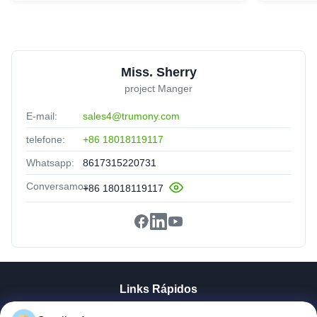
Miss. Sherry
project Manger
E-mail:
sales4@trumony.com
telefone:
+86 18018119117
Whatsapp:
8617315220731
Conversamos:
+86 18018119117
Links Rápidos
Casa