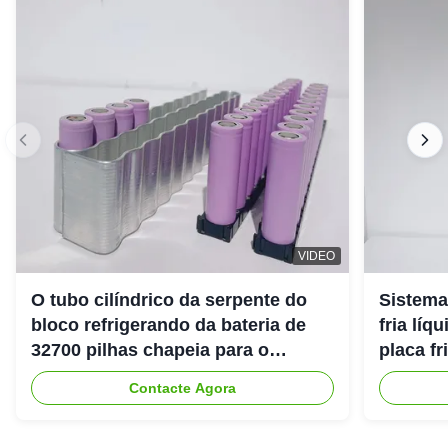
VIDEO
O tubo cilíndrico da serpente do
Sistema
bloco refrigerando da bateria de
fria lí
32700 pilhas chapeia para o
placa fr
veículo de competência elétrico
Contacte Agora