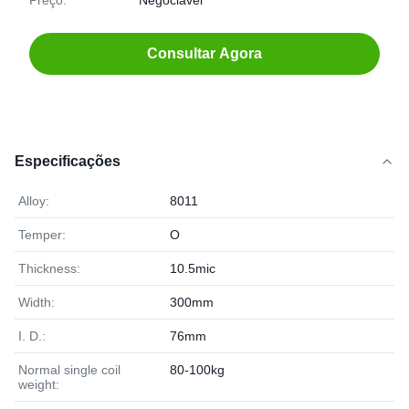
Preço:
Negociável
Consultar Agora
Especificações
Alloy:
8011
Temper:
O
Thickness:
10.5mic
Width:
300mm
I. D.:
76mm
Normal single coil
80-100kg
weight: