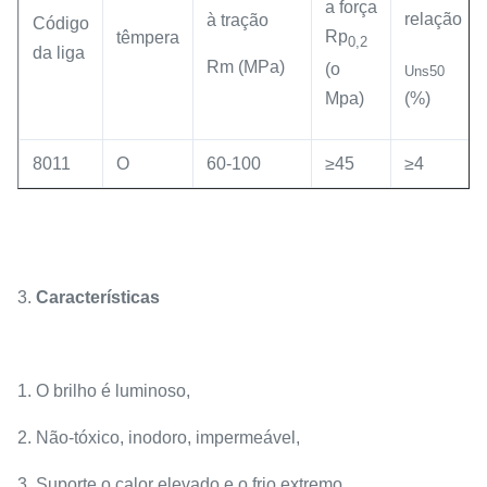
a força
relação
à tração
Código
Rp
têmpera
0,2
da liga
Rm (MPa)
(o
Uns50
Mpa)
(%)
8011
O
60-100
≥45
≥4
3.
Características
1. O brilho é luminoso,
2. Não-tóxico, inodoro, impermeável,
3. Suporte o calor elevado e o frio extremo,