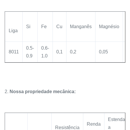
Si
Fe
Cu
Manganês
Magnésio
Z
Liga
0.5-
0.6-
8011
0,1
0,2
0,05
0
0.9
1.0
2.
Nossa propriedade mecânica:
Estenda
Renda
a
Resistência