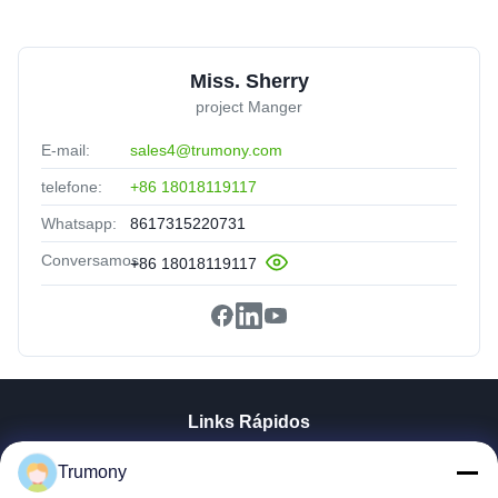
Miss. Sherry
project Manger
E-mail:
sales4@trumony.com
telefone:
+86 18018119117
Whatsapp:
8617315220731
Conversamos:
+86 18018119117
Links Rápidos
Casa
Trumony
Produtos