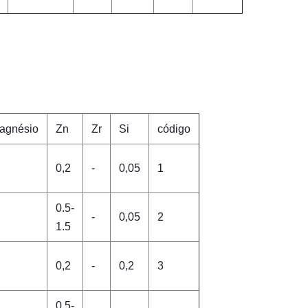
agnésio
Zn
Zr
Si
código
0,2
-
0,05
1
0.5-
-
0,05
2
1.5
0,2
-
0,2
3
0.5-