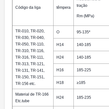
tração
Código da liga
têmpera
Rm (MPa)
TR-010, TR-020,
O
95-135*
TR-030, TR-040,
TR-050, TR-110,
H14
140-185
TR-310, TR-116,
TR-316, TR-111,
H24
140-185
TR-313, TR-121,
H16
185-225
TR-131, TR-141,
TR-150, TR-151,
H18
≥185
TR-156 etc.
Material de TR-166
H24
185-235
Etc.tube