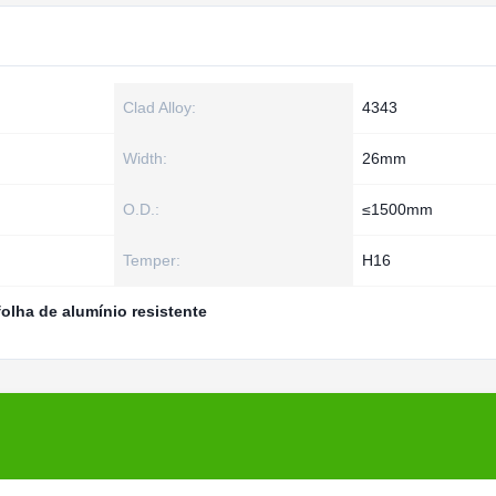
Clad Alloy:
4343
Width:
26mm
O.D.:
≤1500mm
Temper:
H16
folha de alumínio resistente