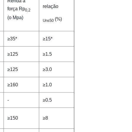
Renda a
relação
força Rp
0,2
(o Mpa)
(%)
Uns50
≥35*
≥15*
≥125
≥1.5
≥125
≥3.0
≥160
≥1.0
-
≥0.5
≥150
≥8