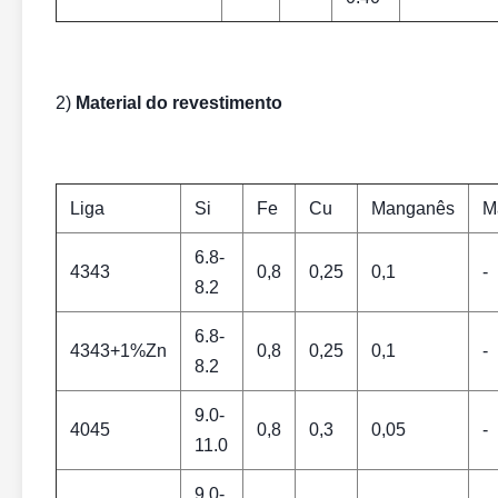
2)
Material do revestimento
Liga
Si
Fe
Cu
Manganês
M
6.8-
4343
0,8
0,25
0,1
-
8.2
6.8-
4343+1%Zn
0,8
0,25
0,1
-
8.2
9.0-
4045
0,8
0,3
0,05
-
11.0
9.0-