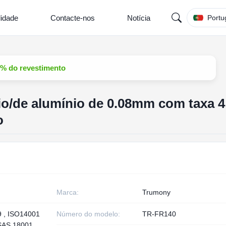
lidade
Contacte-nos
Notícia
Portu
18% do revestimento
io/de alumínio de 0.08mm com taxa 4
o
Marca:
Trumony
 , ISO14001
Número do modelo:
TR-FR140
SAS 18001