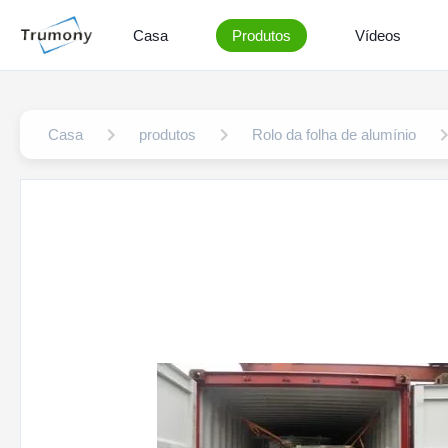
Casa
Produtos
Vídeos
Casa
produtos
Rolo da folha de alumínio