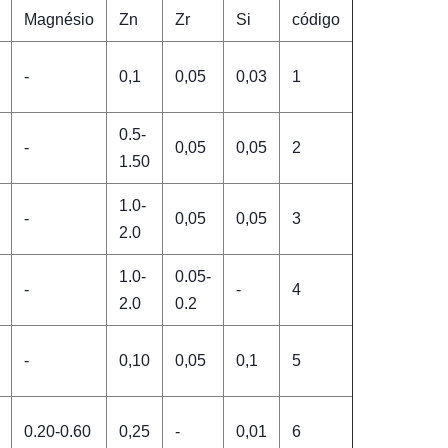
Magnésio
Zn
Zr
Si
código
-
0,1
0,05
0,03
1
0.5-
-
0,05
0,05
2
1.50
1.0-
-
0,05
0,05
3
2.0
1.0-
0.05-
-
-
4
2.0
0.2
-
0,10
0,05
0,1
5
0.20-0.60
0,25
-
0,01
6