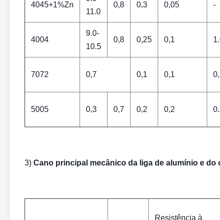
4045+1%Zn
0,8
0,3
0,05
-
11.0
9.0-
4004
0,8
0,25
0,1
1.
10.5
7072
0,7
0,1
0,1
0
5005
0,3
0,7
0,2
0,2
0.
3)
Cano principal mecânico da liga de alumínio e do
Resistência à