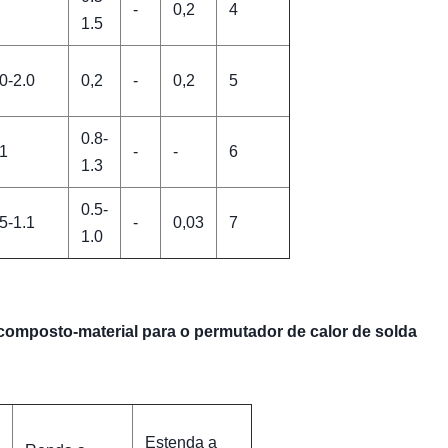
-
0,2
4
1.5
0-2.0
0,2
-
0,2
5
0.8-
,1
-
-
6
1.3
0.5-
5-1.1
-
0,03
7
1.0
 composto-material para o permutador de calor de solda
Estenda a