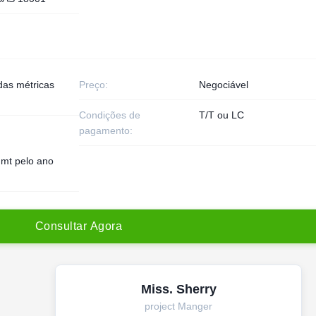
das métricas
Preço:
Negociável
Condições de
T/T ou LC
pagamento:
 mt pelo ano
C
o
n
s
u
l
t
a
r
A
g
o
r
a
Miss. Sherry
project Manger