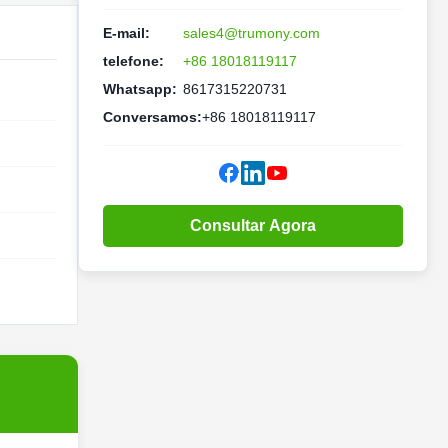
E-mail:
sales4@trumony.com
telefone:
+86 18018119117
Whatsapp:
8617315220731
Conversamos:
+86 18018119117
Consultar Agora