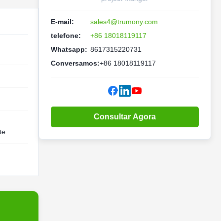
E-mail:
sales4@trumony.com
telefone:
+86 18018119117
Whatsapp:
8617315220731
Conversamos:
+86 18018119117
Consultar Agora
te