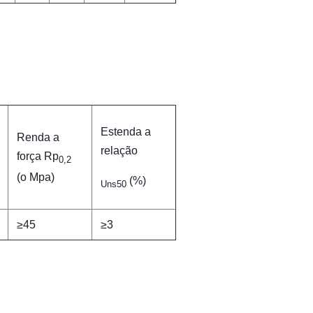
Estenda a
Renda a
relação
força Rp
0,2
(o Mpa)
(%)
Uns50
≥45
≥3