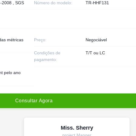
-2008 , SGS
Número do modelo:
TR-HHF131
das métricas
Preço:
Negociável
Condições de
T/T ou LC
pagamento:
t pelo ano
C
o
n
s
u
l
t
a
r
A
g
o
r
a
Miss. Sherry
project Manger