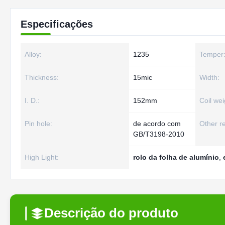
Especificações
Alloy:
1235
Temper
Thickness:
15mic
Width:
I. D.:
152mm
Coil wei
Pin hole:
de acordo com
Other r
GB/T3198-2010
High Light:
rolo da folha de alumínio
,
Descrição do produto