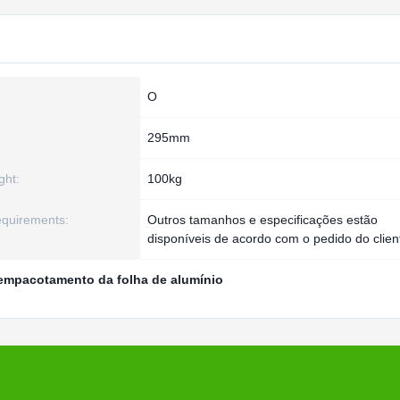
:
O
295mm
ght:
100kg
equirements:
Outros tamanhos e especificações estão
disponíveis de acordo com o pedido do clien
empacotamento da folha de alumínio