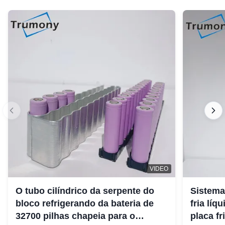
VIDEO
O tubo cilíndrico da serpente do
Sistema
bloco refrigerando da bateria de
fria lí
32700 pilhas chapeia para o
placa fr