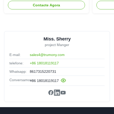
veículo de competência elétrico
Contacte Agora
Miss. Sherry
project Manger
E-mail:
sales4@trumony.com
telefone:
+86 18018119117
Whatsapp:
8617315220731
Conversamos:
+86 18018119117